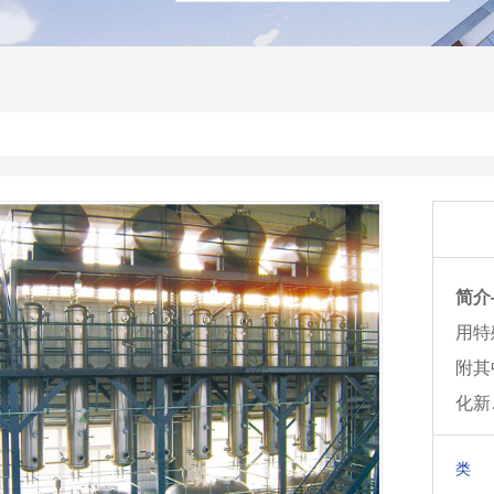
简介
用特
附其
化新
类 