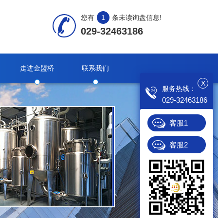
您有
1
条未读询盘信息!
029-32463186
走进金盟桥
联系我们
X
服务热线：
029-32463186
客服1
客服2